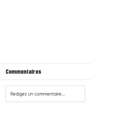
Commentaires
Rédigez un commentaire...
Centre commercial Tourville-la-
rivière