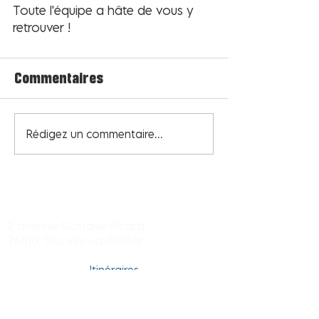
Toute l'équipe a hâte de vous y 
retrouver ! 
Commentaires
Rédigez un commentaire...
Centre commercial Tourville-la-
rivière
2 avenue Gustave Picard
76410 Tourville-la-Rivière
Itinéraires
Tél. Dir. du centre :
02 32 96 01 23
Tél. Hyper Carrefour : 02 35 74 67 79