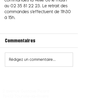
au 02 35 81 22 23. Le retrait des 
commandes s'effectuent de 11h30 
à 15h.
Commentaires
Rédigez un commentaire...
Centre commercial Tourville-la-
rivière
2 avenue Gustave Picard
76410 Tourville-la-Rivière
Itinéraires