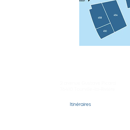
Centre commercial
Tourville-la-rivière
2 avenue Gustave Picard
76410 Tourville-la-Rivière
Itinéraires