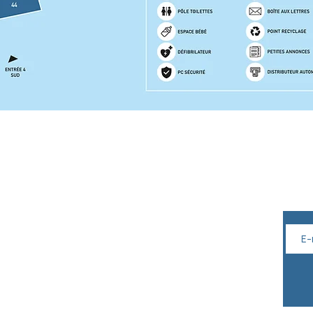
Horaires
News
Pour 
centr
Boutiques
Du lundi au samedi de 10h à
19h30
Hypermarché
:
Du lundi au samedi de 8h30 à 21h
Dimanche de 9h à 12h30