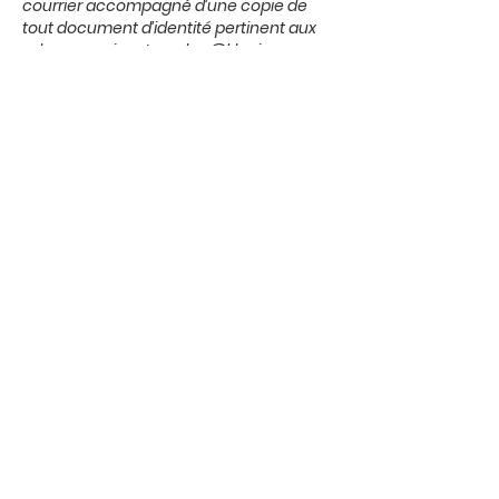
courrier accompagné d’une copie de
tout document d’identité pertinent aux
adresses suivantes :
dpo@klepierre.com
ou PROXIMITY - Service client Klépierre, 52
Avenue Emile Zola 92100 Boulogne-
Billancourt.
Centre commercial Tourville-la-
rivière
2 avenue Gustave Picard
76410 Tourville-la-Rivière
Itinéraires
Tél. Dir. du centre :
02 32 96 01 23
Tél. Hyper Carrefour : 02 35 74 67 79
Horaires
Boutiques
Du lundi au samedi de 10h à 19h30