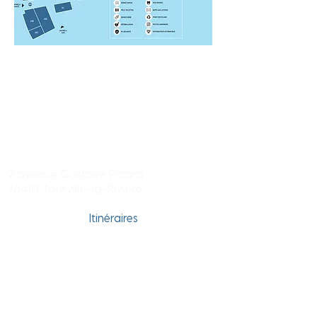
Centre commercial Tourville-la-
rivière
2 avenue Gustave Picard
76410 Tourville-la-Rivière
Itinéraires
Tél. Dir. du centre :
02 32 96 01 23
Tél. Hyper Carrefour : 02 35 74 67 79
Horaires
Boutiques