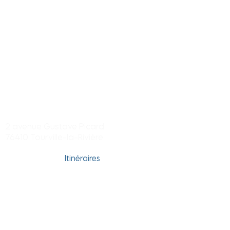
Centre commercial Tourville-la-
rivière
2 avenue Gustave Picard
76410 Tourville-la-Rivière
Itinéraires
Tél. Dir. du centre :
02 32 96 01 23
Tél. Hyper Carrefour : 02 35 74 67 79
Horaires
Boutiques