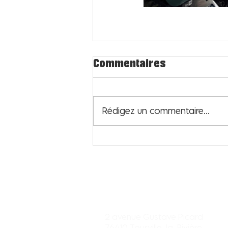
Commentaires
Rédigez un commentaire...
Centre commercial
Tourville-la-rivière
2 avenue Gustave Picard
76410 Tourville-la-Rivière