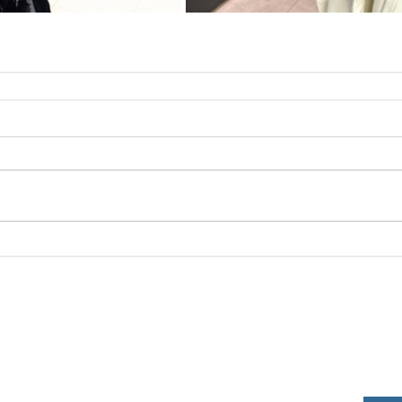
Horaires
News
Pour 
centr
Boutiques
Du lundi au samedi de 10h à
19h30