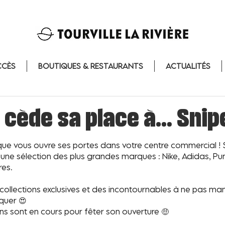
ccès
Boutiques & Restaurants
Actualités
r cède sa place à… Snip
que vous ouvre ses portes dans votre centre commercial ! S
c une sélection des plus grandes marques : Nike, Adidas, P
es. 
llections exclusives et des incontournables à ne pas man
aquer 😍
ns sont en cours pour fêter son ouverture 
🤑