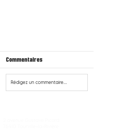
Commentaires
Rédigez un commentaire...
Centre commercial Tourville-la-
rivière
2 avenue Gustave Picard
76410 Tourville-la-Rivière